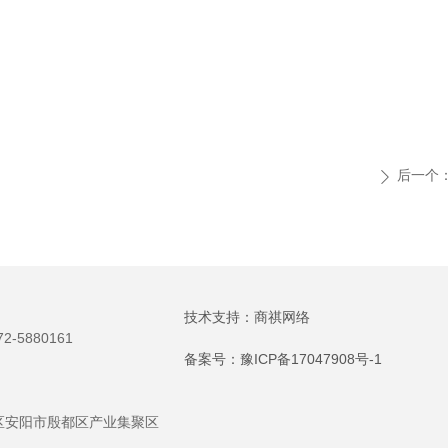
后一个
ꄲ
技术支持：
商祺网络
2-5880161
备案号：
豫ICP备17047908号-1
区安阳市殷都区产业集聚区